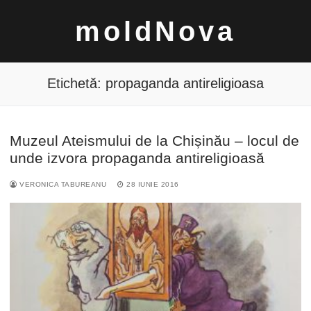
Sari
moldNova
la
conținut
Etichetă:
propaganda antireligioasa
Muzeul Ateismului de la Chișinău – locul de
Caută
unde izvora propaganda antireligioasă
după:
VERONICA TABUREANU
28 IUNIE 2016