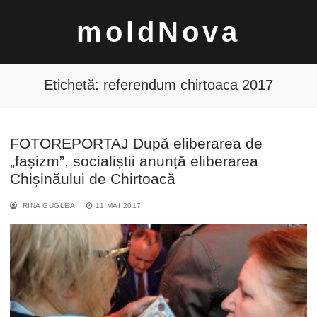
Sari
moldNova
la
conținut
Etichetă:
referendum chirtoaca 2017
FOTOREPORTAJ După eliberarea de
Caută
„fașizm”, socialiștii anunță eliberarea
după:
Chișinăului de Chirtoacă
IRINA GUGLEA
11 MAI 2017