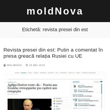
Sari
moldNova
la
conținut
Etichetă:
revista presei din est
Revista presei din est: Putin a comentat în
Caută
presa greacă relația Rusiei cu UE
după:
MOLDNOVA
26 MAI 2016