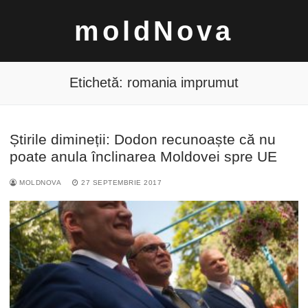
Sari
moldNova
la
conținut
Etichetă:
romania imprumut
Știrile dimineții: Dodon recunoaște că nu
Caută
poate anula înclinarea Moldovei spre UE
după:
MOLDNOVA
27 SEPTEMBRIE 2017