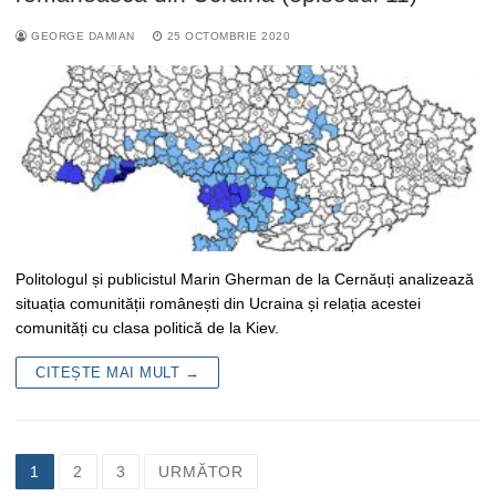
GEORGE DAMIAN
25 OCTOMBRIE 2020
Politologul și publicistul Marin Gherman de la Cernăuți analizează
situația comunității românești din Ucraina și relația acestei
comunități cu clasa politică de la Kiev.
CITEȘTE MAI MULT →
Navigare
1
2
3
URMĂTOR