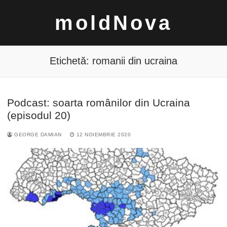
Sari
moldNova
la
conținut
Etichetă:
romanii din ucraina
Podcast: soarta românilor din Ucraina
Caută
(episodul 20)
după:
GEORGE DAMIAN
12 NOIEMBRIE 2020