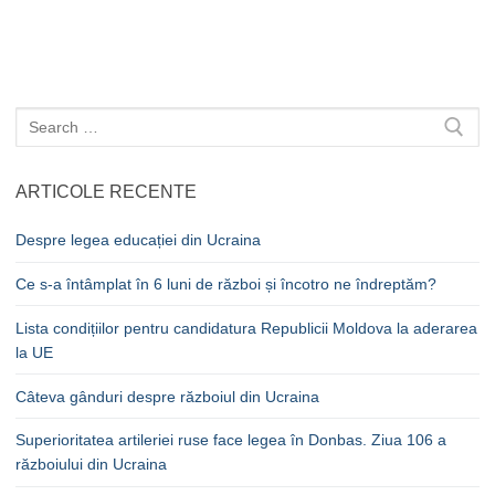
în
articole
Caută
după:
ARTICOLE RECENTE
Despre legea educației din Ucraina
Ce s-a întâmplat în 6 luni de război și încotro ne îndreptăm?
Lista condițiilor pentru candidatura Republicii Moldova la aderarea
la UE
Câteva gânduri despre războiul din Ucraina
Superioritatea artileriei ruse face legea în Donbas. Ziua 106 a
războiului din Ucraina