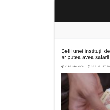
Sari
la
conținut
Șefii unei instituții 
Caută
ar putea avea salari
după:
VIRGINIA NICA
10 AUGUST 20