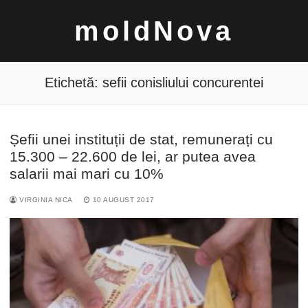
Sari
moldNova
la
conținut
Etichetă:
sefii conisliului concurentei
Șefii unei instituții de stat, remunerați cu
Caută
15.300 – 22.600 de lei, ar putea avea
după:
salarii mai mari cu 10%
VIRGINIA NICA
10 AUGUST 2017