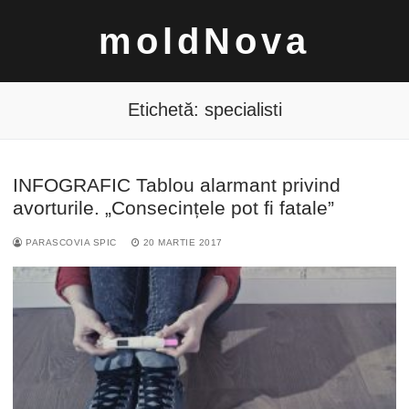
Sari
moldNova
la
conținut
Etichetă:
specialisti
INFOGRAFIC Tablou alarmant privind
Caută
avorturile. „Consecințele pot fi fatale”
după:
PARASCOVIA SPIC
20 MARTIE 2017