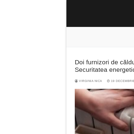
Sari
la
conținut
Doi furnizori de căld
Caută
Securitatea energetic
după:
VIRGINIA NICA
19 DECEMBRI