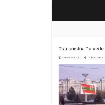
Sari
la
conținut
Transnistria își vede 
Caută
după:
VADIM VASILIU
12 IANUARIE 