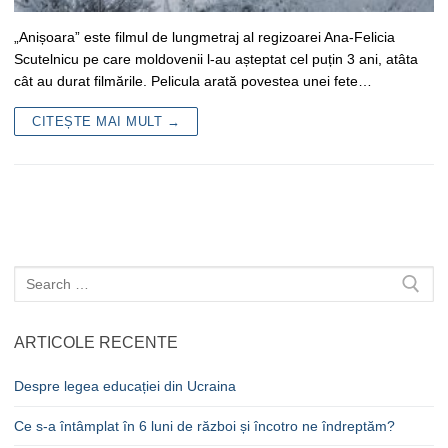
„Anișoara” este filmul de lungmetraj al regizoarei Ana-Felicia
Scutelnicu pe care moldovenii l-au așteptat cel puțin 3 ani, atâta
cât au durat filmările. Pelicula arată povestea unei fete…
CITEȘTE MAI MULT →
Caută
după:
ARTICOLE RECENTE
Despre legea educației din Ucraina
Ce s-a întâmplat în 6 luni de război și încotro ne îndreptăm?