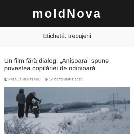
Sari
moldNova
la
conținut
Etichetă:
trebujeni
Un film fără dialog. „Anișoara” spune
Caută
povestea copilăriei de odinioară
după:
NATALIA MUNTEANU
14 OCTOMBRIE 2016