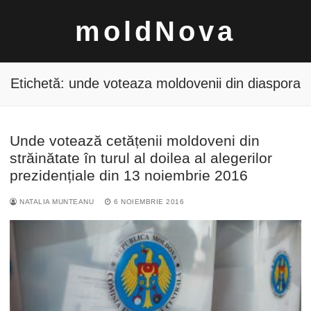
Sari
moldNova
la
conținut
Etichetă:
unde voteaza moldovenii din diaspora
Unde votează cetățenii moldoveni din
Caută
străinătate în turul al doilea al alegerilor
după:
prezidențiale din 13 noiembrie 2016
NATALIA MUNTEANU
6 NOIEMBRIE 2016