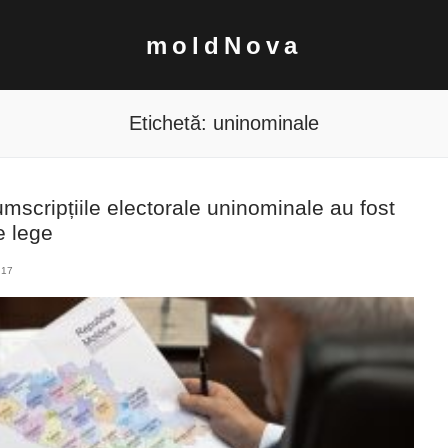
moldNova
Etichetă:
uninominale
cumscripțiile electorale uninominale au fost
e lege
017