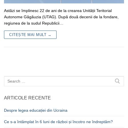
Astăzi se împlinesc 22 de ani de la crearea Unității Teritorial
Autonome Găgăuzia (UTAG). După două decenii de la fondare,
regiunea de la sudul Republicii…
CITEȘTE MAI MULT →
Caută
după:
ARTICOLE RECENTE
Despre legea educației din Ucraina
Ce s-a întâmplat în 6 luni de război și încotro ne îndreptăm?