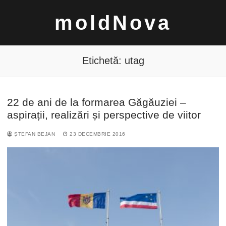
Sari
moldNova
la
conținut
Etichetă:
utag
22 de ani de la formarea Găgăuziei –
Caută
aspirații, realizări și perspective de viitor
după:
ȘTEFAN BEJAN
23 DECEMBRIE 2016