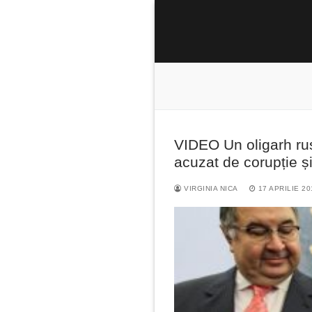
Sari
la
conținut
VIDEO Un oligarh rus
Caută
acuzat de corupție ș
după:
VIRGINIA NICA
17 APRILIE 20