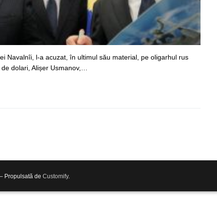
xei Navalnîi, l-a acuzat, în ultimul său material, pe oligarhul rus
e de dolari, Alișer Usmanov,…
 – Propulsată de
Customify
.