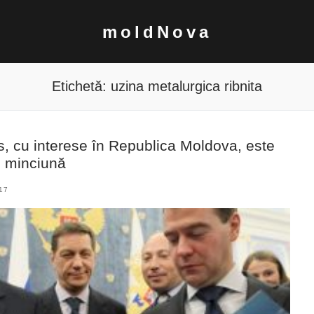
moldNova
Etichetă:
uzina metalurgica ribnita
, cu interese în Republica Moldova, este
i minciună
17