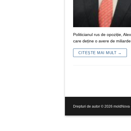
Politicianul rus de opoziție, Ale
care deține o avere de miliard
CITEȘTE MAI MULT →
Drepturi de autor © 2026 moldNova