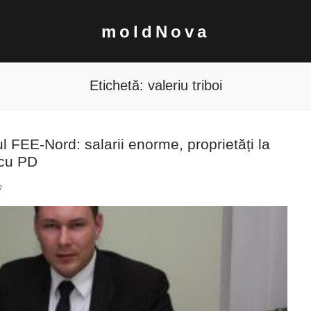
moldNova
Etichetă:
valeriu triboi
ul FEE-Nord: salarii enorme, proprietăți la
 cu PD
7