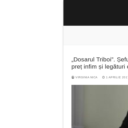
Sari
la
conținut
„Dosarul Triboi”. Șef
Caută
preț infim și legături
după:
VIRGINIA NICA
1 APRILIE 201