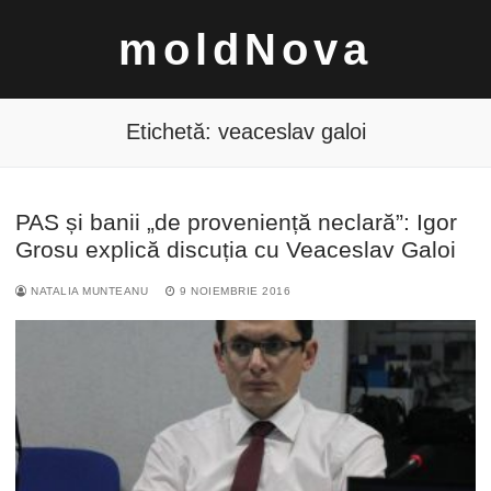
Sari
moldNova
la
conținut
Etichetă:
veaceslav galoi
PAS și banii „de proveniență neclară”: Igor
Caută
Grosu explică discuția cu Veaceslav Galoi
după:
NATALIA MUNTEANU
9 NOIEMBRIE 2016