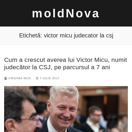
Sari
moldNova
la
conținut
Etichetă:
victor micu judecator la csj
Cum a crescut averea lui Victor Micu, numit
Caută
judecător la CSJ, pe parcursul a 7 ani
după:
VIRGINIA NICA
7 IULIE 2017