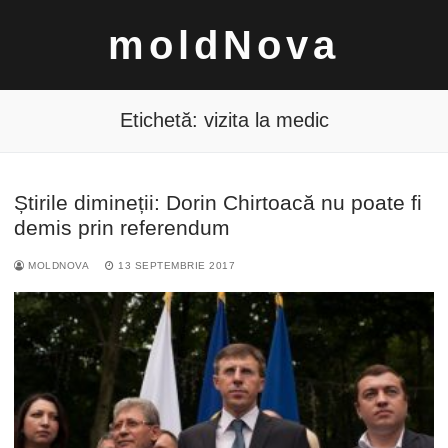
Sari
moldNova
la
conținut
Etichetă:
vizita la medic
Știrile dimineții: Dorin Chirtoacă nu poate fi
Caută
demis prin referendum
după:
MOLDNOVA
13 SEPTEMBRIE 2017