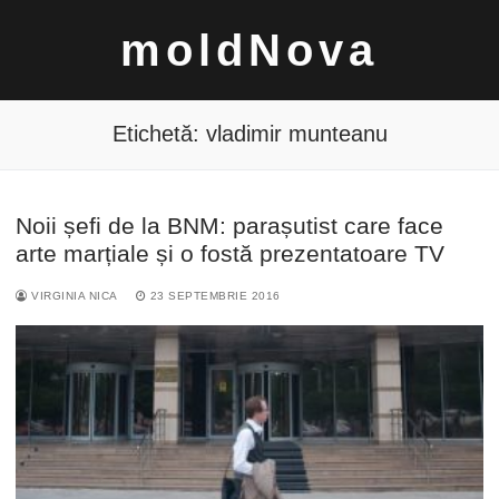
Sari
moldNova
la
conținut
Etichetă:
vladimir munteanu
Noii șefi de la BNM: parașutist care face
Caută
arte marțiale și o fostă prezentatoare TV
după:
VIRGINIA NICA
23 SEPTEMBRIE 2016