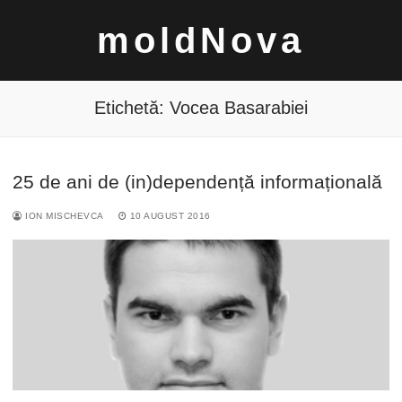
Sari
moldNova
la
conținut
Etichetă:
Vocea Basarabiei
25 de ani de (in)dependență informațională
Caută
ION MISCHEVCA
10 AUGUST 2016
după: