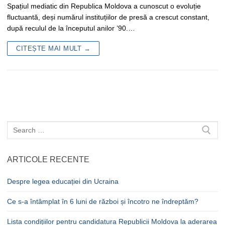
Spațiul mediatic din Republica Moldova a cunoscut o evoluție
fluctuantă, deși numărul instituțiilor de presă a crescut constant,
după reculul de la începutul anilor ’90.…
CITEȘTE MAI MULT →
Caută
după:
ARTICOLE RECENTE
Despre legea educației din Ucraina
Ce s-a întâmplat în 6 luni de război și încotro ne îndreptăm?
Lista condițiilor pentru candidatura Republicii Moldova la aderarea