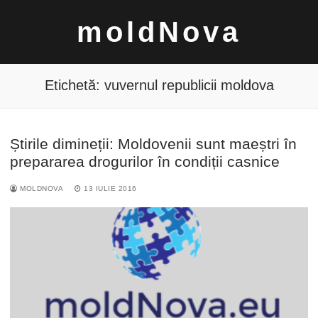
Sari
moldNova
la
conținut
Etichetă:
vuvernul republicii moldova
Știrile dimineții: Moldovenii sunt maeștri în
Caută
prepararea drogurilor în condiții casnice
după:
MOLDNOVA
13 IULIE 2016