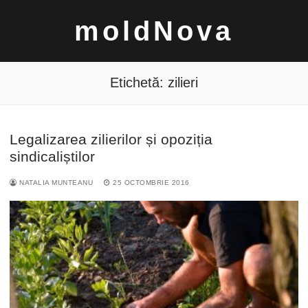
Sari
moldNova
la
conținut
Etichetă:
zilieri
Legalizarea zilierilor și opoziția
Caută
sindicaliștilor
după:
NATALIA MUNTEANU
25 OCTOMBRIE 2016