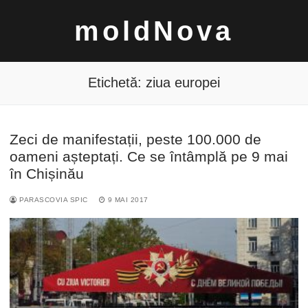
Sari
moldNova
la
conținut
Etichetă:
ziua europei
Zeci de manifestații, peste 100.000 de
Caută
oameni așteptați. Ce se întâmplă pe 9 mai
după:
în Chișinău
PARASCOVIA SPIC
9 MAI 2017