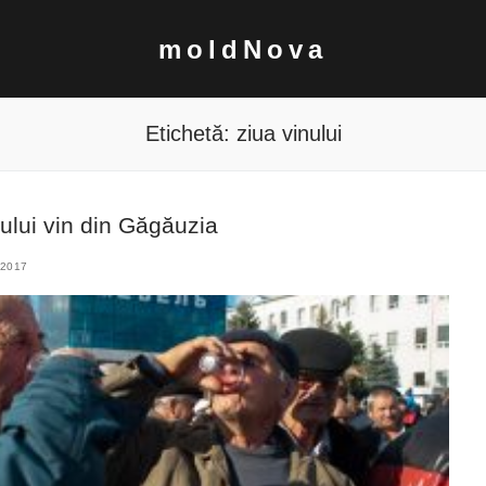
moldNova
Etichetă:
ziua vinului
ului vin din Găgăuzia
 2017