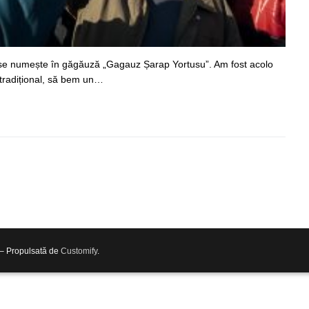
t se numește în găgăuză „Gagauz Șarap Yortusu”. Am fost acolo
radițional, să bem un…
 – Propulsată de
Customify
.