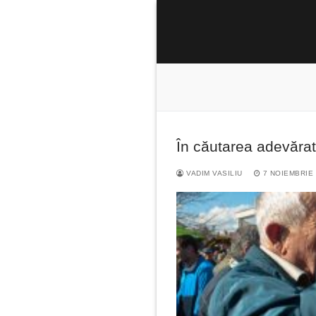
Sari
la
conținut
În căutarea adevărat
Caută
după:
VADIM VASILIU
7 NOIEMBRIE