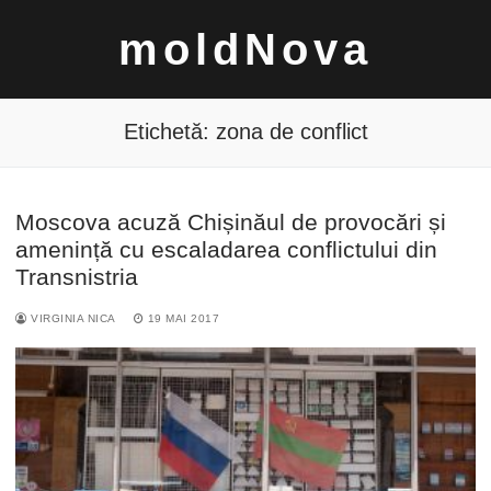
Sari
moldNova
la
conținut
Etichetă:
zona de conflict
Moscova acuză Chișinăul de provocări și
Caută
amenință cu escaladarea conflictului din
după:
Transnistria
VIRGINIA NICA
19 MAI 2017