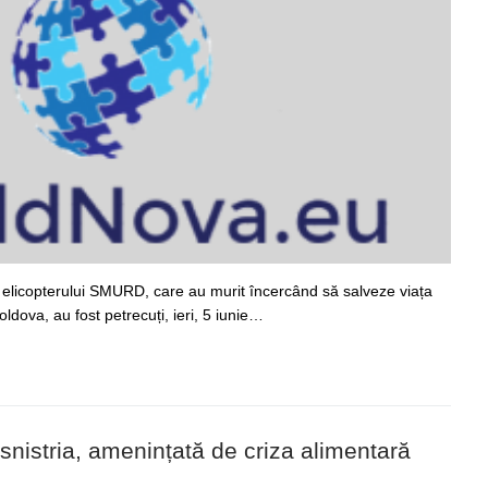
i elicopterului SMURD, care au murit încercând să salveze viața
dova, au fost petrecuți, ieri, 5 iunie…
ansnistria, amenințată de criza alimentară