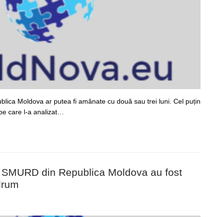
ublica Moldova ar putea fi amânate cu două sau trei luni. Cel puțin
 pe care l-a analizat…
roii SMURD din Republica Moldova au fost
 drum