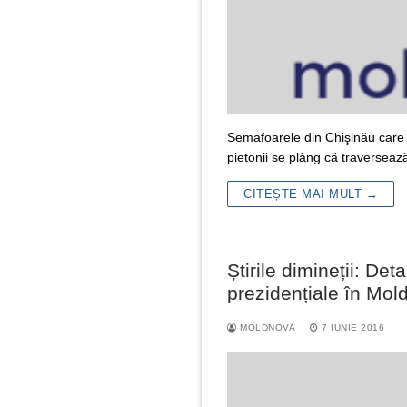
Semafoarele din Chişinău care n
pietonii se plâng că traversează
CITEȘTE MAI MULT →
Știrile dimineții: De
prezidențiale în Mol
MOLDNOVA
7 IUNIE 2016