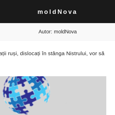
moldNova
Autor:
moldNova
ații ruși, dislocați în stânga Nistrului, vor să