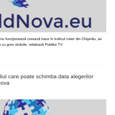
u funcţionează creează haos în traficul rutier din Chişinău, iar
 cu greu străzile, relatează Publika TV.
taliul care poate schimba data alegerilor
dova