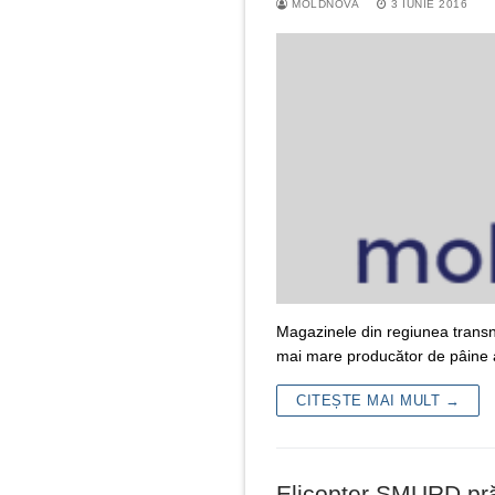
MOLDNOVA
3 IUNIE 2016
Magazinele din regiunea transni
mai mare producător de pâine 
CITEȘTE MAI MULT →
Elicopter SMURD pră