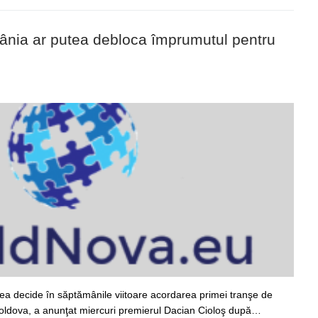
omânia ar putea debloca împrumutul pentru
tea decide în săptămânile viitoare acordarea primei tranşe de
oldova, a anunţat miercuri premierul Dacian Cioloş după…