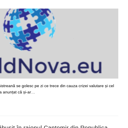
streană se golesc pe zi ce trece din cauza crizei valutare și cel
a anunțat că și-ar…
bușit în raionul Cantemir din Republica