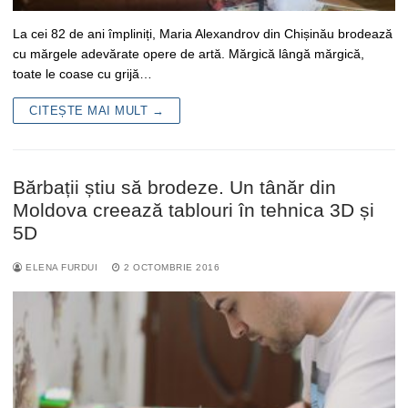
La cei 82 de ani împliniți, Maria Alexandrov din Chișinău brodează
cu mărgele adevărate opere de artă. Mărgică lângă mărgică,
toate le coase cu grijă…
CITEȘTE MAI MULT →
Bărbații știu să brodeze. Un tânăr din
Moldova creează tablouri în tehnica 3D și
5D
ELENA FURDUI
2 OCTOMBRIE 2016