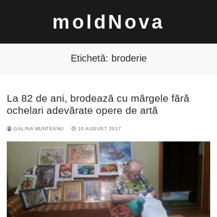
Sari
moldNova
la
conținut
Etichetă:
broderie
La 82 de ani, brodează cu mărgele fără
Caută
ochelari adevărate opere de artă
după:
GALINA MUNTEANU
10 AUGUST 2017