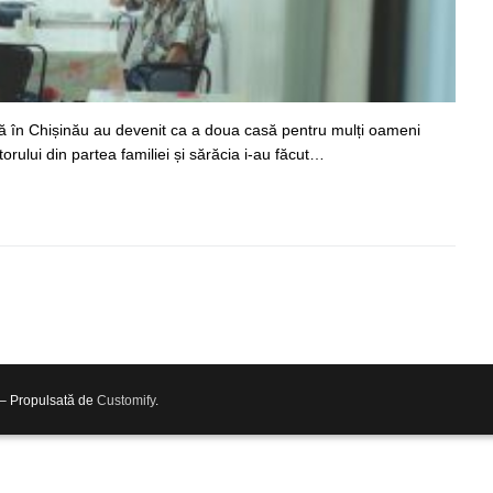
ză în Chișinău au devenit ca a doua casă pentru mulți oameni
torului din partea familiei și sărăcia i-au făcut…
 – Propulsată de
Customify
.