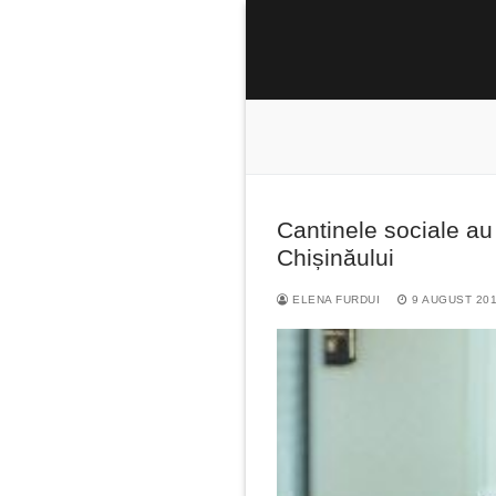
Sari
la
conținut
Cantinele sociale au
Caută
Chișinăului
după:
ELENA FURDUI
9 AUGUST 20