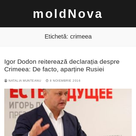
Sari
moldNova
la
conținut
Etichetă:
crimeea
Igor Dodon reiterează declarația despre
Caută
Crimeea: De facto, aparține Rusiei
după:
NATALIA MUNTEANU
8 NOIEMBRIE 2016