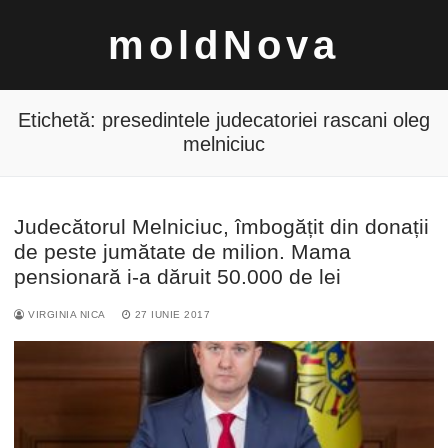
Sari
moldNova
la
conținut
Etichetă:
presedintele judecatoriei rascani oleg
melniciuc
Caută
Judecătorul Melniciuc, îmbogățit din donații
după:
de peste jumătate de milion. Mama
pensionară i-a dăruit 50.000 de lei
VIRGINIA NICA
27 IUNIE 2017