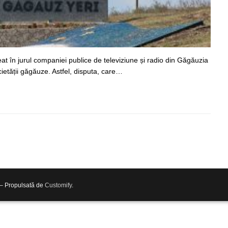
reat în jurul companiei publice de televiziune și radio din Găgăuzia
ietății găgăuze. Astfel, disputa, care…
 – Propulsată de
Customify
.