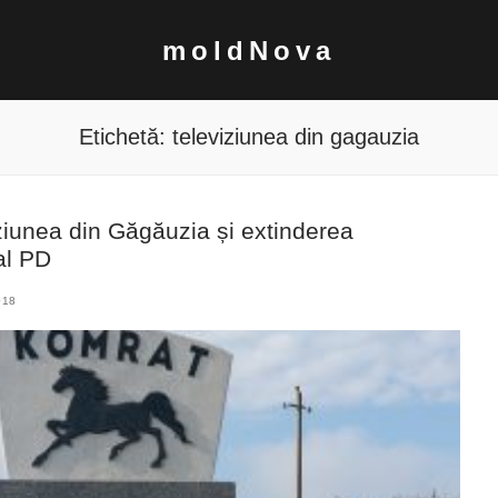
moldNova
Etichetă:
televiziunea din gagauzia
iziunea din Găgăuzia și extinderea
al PD
018