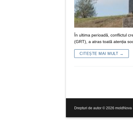
În ultima perioadă, conflictul c
(GRT), a atras toată atenția soc
CITEȘTE MAI MULT →
Drepturi de autor © 2026 moldNova