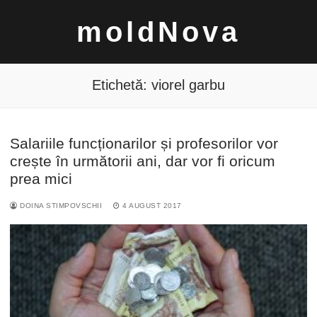
Sari
moldNova
la
conținut
Etichetă:
viorel garbu
Salariile funcționarilor și profesorilor vor
Caută
crește în următorii ani, dar vor fi oricum
după:
prea mici
DOINA STIMPOVSCHII
4 AUGUST 2017