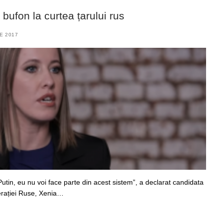
bufon la curtea țarului rus
E 2017
Putin, eu nu voi face parte din acest sistem”, a declarat candidata
derației Ruse, Xenia…