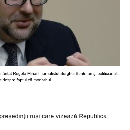
ântat Regele Mihai I, jurnalistul Serghei Buntman și politicianul,
it despre faptul că monarhul…
reședinții ruși care vizează Republica