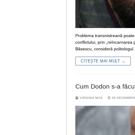
Problema transnistreană poate f
conflictului, prin „reîncarnare
Băsescu, consideră politologu
CITEȘTE MAI MULT →
Cum Dodon s-a făcut
VIRGINIA NICA
29 DECEMBRI