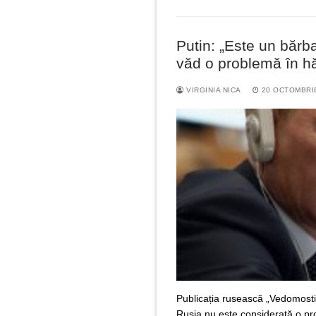
Putin: „Este un bărba
văd o problemă în hă
VIRGINIA NICA
20 OCTOMBRI
Publicația rusească „Vedomosti”
Rusia nu este considerată o p