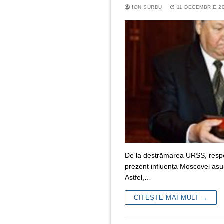
ION SURDU
11 DECEMBRIE 2
De la destrămarea URSS, respec
prezent influența Moscovei asupr
Astfel,…
CITEȘTE MAI MULT →