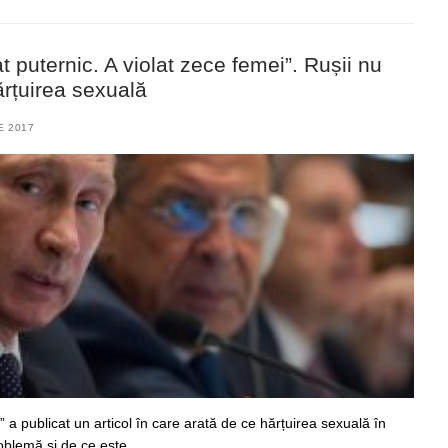
t puternic. A violat zece femei”. Rușii nu
rțuirea sexuală
E 2017
 a publicat un articol în care arată de ce hărțuirea sexuală în
roblemă și de ce este…