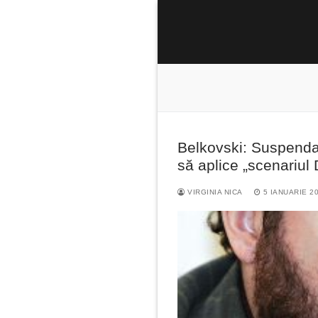
Sari
la
conținut
Belkovski: Suspendar
Caută
să aplice „scenariul
după:
VIRGINIA NICA
5 IANUARIE 2