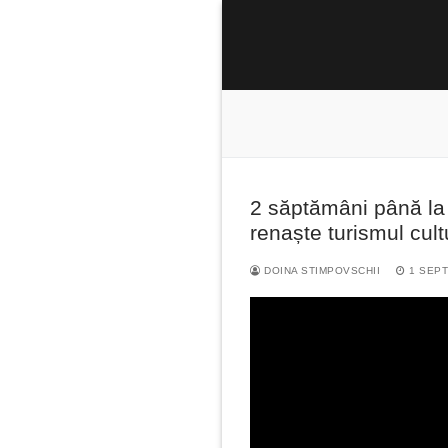
Sari
la
conținut
2 săptămâni până la „
Caută
renaște turismul cul
după:
DOINA STIMPOVSCHII
1 SEPT