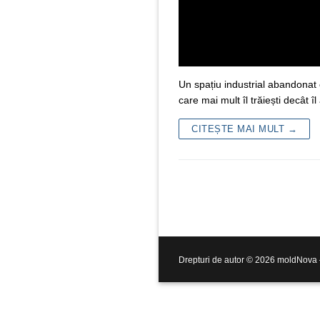
Un spațiu industrial abandonat 
care mai mult îl trăiești decât î
CITEȘTE MAI MULT →
Drepturi de autor © 2026 moldNova