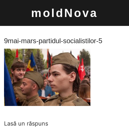
Sari
moldNova
la
conținut
9mai-mars-partidul-socialistilor-5
Caută
după:
Lasă un răspuns