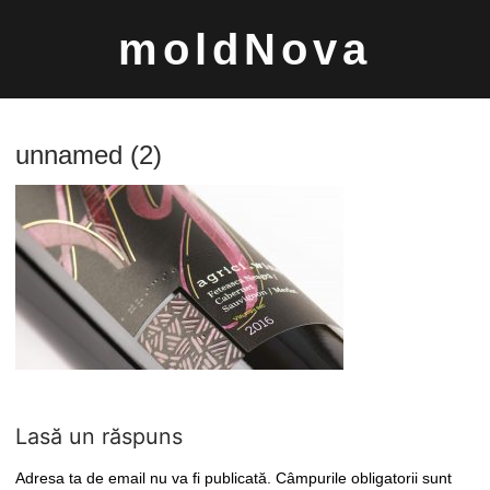
Sari
moldNova
la
conținut
unnamed (2)
Caută
după:
Lasă un răspuns
Adresa ta de email nu va fi publicată.
Câmpurile obligatorii sunt