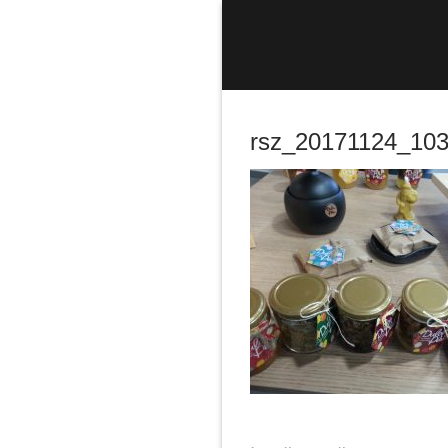
Sari
la
conținut
rsz_20171124_10
Caută
după: