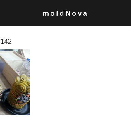
moldNova
3142