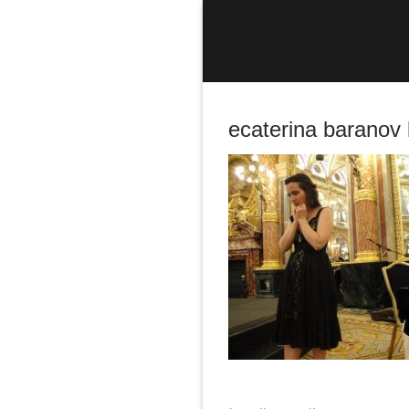
Sari
la
conținut
ecaterina baranov 
Caută
după: