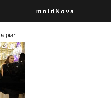
moldNova
la pian