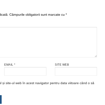
icată.
Câmpurile obligatorii sunt marcate cu
*
EMAIL
*
SITE WEB
și site-ul web în acest navigator pentru data viitoare când o să