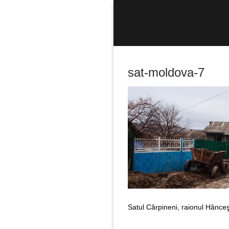
Sari
la
conținut
sat-moldova-7
Caută
după:
Satul Cărpineni, raionul Hânce