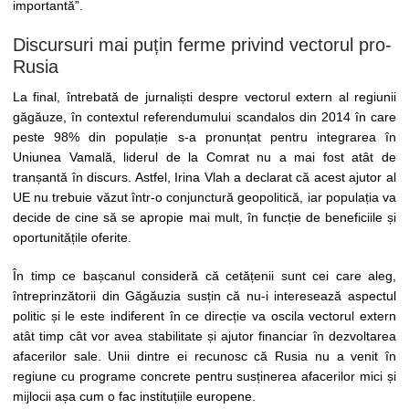
importantă”.
Discursuri mai puțin ferme privind vectorul pro-
Rusia
La final, întrebată de jurnaliști despre vectorul extern al regiunii
găgăuze, în contextul referendumului scandalos din 2014 în care
peste 98% din populație s-a pronunțat pentru integrarea în
Uniunea Vamală, liderul de la Comrat nu a mai fost atât de
tranșantă în discurs. Astfel, Irina Vlah a declarat că acest ajutor al
UE nu trebuie văzut într-o conjunctură geopolitică, iar populația va
decide de cine să se apropie mai mult, în funcție de beneficiile și
oportunitățile oferite.
În timp ce bașcanul consideră că cetățenii sunt cei care aleg,
întreprinzătorii din Găgăuzia susțin că nu-i interesează aspectul
politic și le este indiferent în ce direcție va oscila vectorul extern
atât timp cât vor avea stabilitate și ajutor financiar în dezvoltarea
afacerilor sale. Unii dintre ei recunosc că Rusia nu a venit în
regiune cu programe concrete pentru susținerea afacerilor mici și
mijlocii așa cum o fac instituțiile europene.