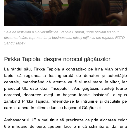
Sala de festivități a Universității de Stat din Comrat, unde oficialii au ținut
discursuri către reprezentanții businessului mic și mijlociu din regiune FOTO:
Sandu Tarlev
Pirkka Tapiola, despre norocul găgăuzilor
La rândul său, Pirkka Tapiola a contrazis-o pe Irina Vlah privind
faptul că regiunea a fost ignorată de donatori și autoritățile
centrale, menționând că atenția va fi și mai mare în viitor, iar
proiectul UE este doar începutul. „Voi, găgăuzii, sunteți foarte
norocoși, deoarece aveți un bașcan foarte insistent”, a spus
zâmbind Pirkka Tapiola, referindu-se la întrunirle și discuțiile pe
care le-a avut în ultimele luni cu bașcanul Găgăuziei.
Ambasadorul UE a mai ținut să precizeze că prin alocarea celor
6,5 milioane de euro, „putem face o mică schimbare, dar una