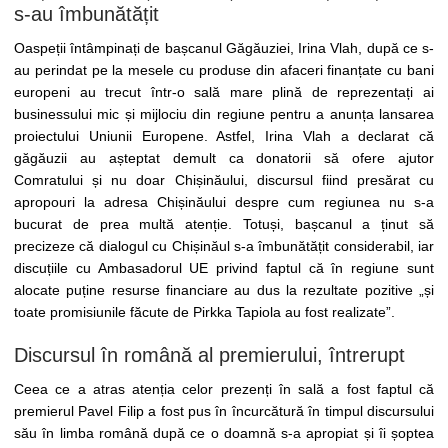
s-au îmbunătățit
Oaspeții întâmpinați de bașcanul Găgăuziei, Irina Vlah, după ce s-
au perindat pe la mesele cu produse din afaceri finanțate cu bani
europeni au trecut într-o sală mare plină de reprezentați ai
businessului mic și mijlociu din regiune pentru a anunța lansarea
proiectului Uniunii Europene. Astfel, Irina Vlah a declarat că
găgăuzii au așteptat demult ca donatorii să ofere ajutor
Comratului și nu doar Chișinăului, discursul fiind presărat cu
apropouri la adresa Chișinăului despre cum regiunea nu s-a
bucurat de prea multă atenție. Totuși, bașcanul a ținut să
precizeze că dialogul cu Chișinăul s-a îmbunătățit considerabil, iar
discuțiile cu Ambasadorul UE privind faptul că în regiune sunt
alocate puține resurse financiare au dus la rezultate pozitive „și
toate promisiunile făcute de Pirkka Tapiola au fost realizate”.
Discursul în română al premierului, întrerupt
Ceea ce a atras atenția celor prezenți în sală a fost faptul că
premierul Pavel Filip a fost pus în încurcătură în timpul discursului
său în limba română după ce o doamnă s-a apropiat și îi șoptea