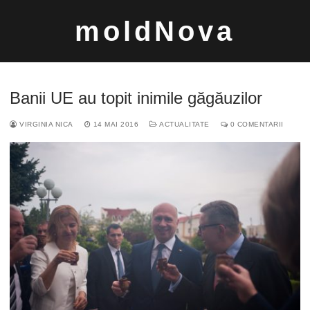
Sari
moldNova
la
conținut
Banii UE au topit inimile găgăuzilor
VIRGINIA NICA
14 MAI 2016
ACTUALITATE
0 COMENTARII
Caută
după: