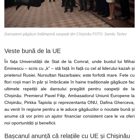
Dansatorii găgăuzi întâlmpină oaspeții din Chișinău FOTO: Sandu Tarlev
Veste bună de la UE
În fața Universității de Stat de la Comrat, unde bustul lui Mihai
Eminescu – scris cu „k” – stă față în față cu cel al liderului kazah și
prietenul Rusiei, Nursultan Nazarbaiev, este forfotă mare. Fete cu
flori roșii mari în păr și îmbrăcate în haine tradiționale găgăuze fac
ultimele repetiții ale dansului pregătit pentru oaspeții de la
Chișinău. Premierul Pavel Filip, Ambasadorul Uniunii Europene la
Chișinău, Pirkka Tapiola și reprezentanta ONU, Dafina Gherceva,
au venit în regiune pentru a le aduce găgăuzilor o noutate bună și
anume că vor primi un ajutor financiar consistent care le va oferi
noi oportunități și beneficii.
Bașcanul anunță că relațiile cu UE și Chișinău