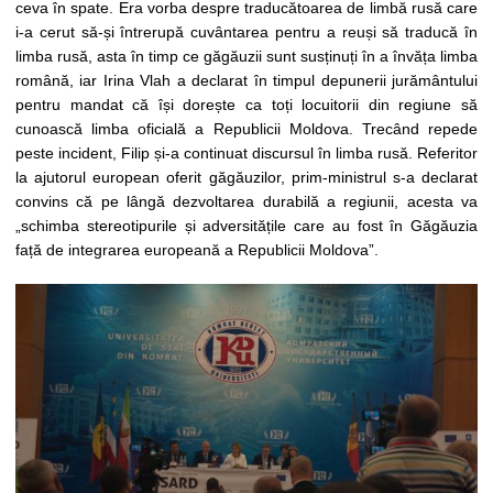
ceva în spate. Era vorba despre traducătoarea de limbă rusă care
i-a cerut să-și întrerupă cuvântarea pentru a reuși să traducă în
limba rusă, asta în timp ce găgăuzii sunt susținuți în a învăța limba
română, iar Irina Vlah a declarat în timpul depunerii jurământului
pentru mandat că își dorește ca toți locuitorii din regiune să
cunoască limba oficială a Republicii Moldova. Trecând repede
peste incident, Filip și-a continuat discursul în limba rusă. Referitor
la ajutorul european oferit găgăuzilor, prim-ministrul s-a declarat
convins că pe lângă dezvoltarea durabilă a regiunii, acesta va
„schimba stereotipurile și adversitățile care au fost în Găgăuzia
față de integrarea europeană a Republicii Moldova”.