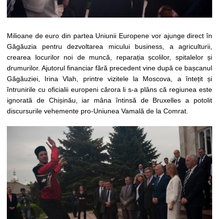
Milioane de euro din partea Uniunii Europene vor ajunge direct în
Găgăuzia pentru dezvoltarea micului business, a agriculturii,
crearea locurilor noi de muncă, reparația școlilor, spitalelor și
drumurilor. Ajutorul financiar fără precedent vine după ce bașcanul
Găgăuziei, Irina Vlah, printre vizitele la Moscova, a întețit și
întrunirile cu oficialii europeni cărora li s-a plâns că regiunea este
ignorată de Chișinău, iar mâna întinsă de Bruxelles a potolit
discursurile vehemente pro-Uniunea Vamală de la Comrat.