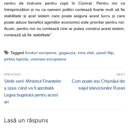
centru de instruire pentru copii în Comrat. Pentru noi ca
întreprinzători și nu ca oameni politici contează foarte mult să fie
stabilitate și acel sistem care poate asigura acest lucru și care
poate aduce beneficii agenților economici este prioritar pentru noi.
Acum, pentru noi nu contează cine ar putea construi acest sistem,
contează să fie stabilitate”.
Tagged
fonduri europene
,
gagauzia
,
irina vlah
,
pavel filip
,
pirkka tapiola
,
uniunea europeana
Navigare
PREVIOUS
NEXT
în
Previous
Next
Știrile serii: Ministrul Finanțelor
Cum poate ieși Chișinăul din
articole
post:
post:
a spus când va fi aprobată
siajul televiziunilor Rusiei
Legea bugetului pentru acest
an
Lasă un răspuns