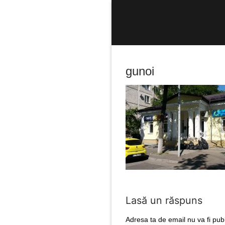
Sari
la
conținut
gunoi
Caută
după:
Lasă un răspuns
Adresa ta de email nu va fi publ