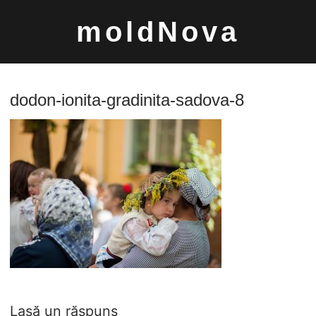
Sari
moldNova
la
conținut
dodon-ionita-gradinita-sadova-8
Caută
după:
Lasă un răspuns