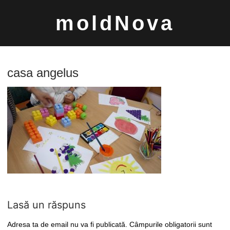
Sari
moldNova
la
conținut
casa angelus
Caută
după:
Lasă un răspuns
Adresa ta de email nu va fi publicată.
Câmpurile obligatorii sunt