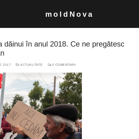
moldNova
 dăinui în anul 2018. Ce ne pregătesc
an
E 2017
ACTUALITATE
0 COMENTARII