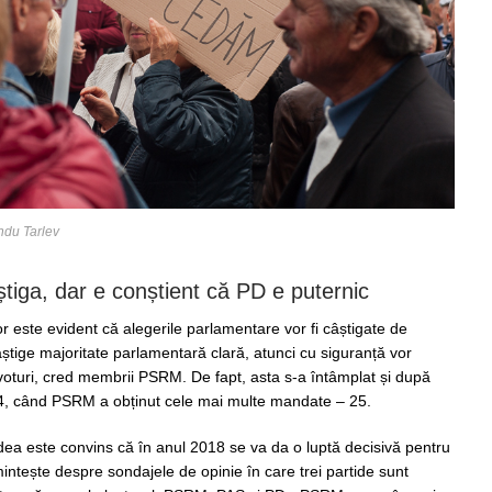
ndu Tarlev
iga, dar e conștient că PD e puternic
ilor este evident că alegerile parlamentare vor fi câștigate de
știge majoritate parlamentară clară, atunci cu siguranță vor
oturi, cred membrii PSRM. De fapt, asta s-a întâmplat și după
14, când PSRM a obținut cele mai multe mandate – 25.
dea este convins că în anul 2018 se va da o luptă decisivă pentru
mintește despre sondajele de opinie în care trei partide sunt