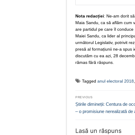
Nota redacției
: Ne-am dorit să 
Maia Sandu, ca să aflăm cum vede
are partidul pe care îl conduc
Maiei Sandu, ca lider al princi
următorul Legislativ, potrivit re
presă al formațiunii ne-a spus 
discutăm cu ea azi, 28 decembri
rămas fără răspuns.
Tagged
anul electoral 2018
Navigare
PREVIOUS
în
Previous
Știrile dimineții: Centura de oco
post:
– o promisiune nerealizată de a
articole
Lasă un răspuns