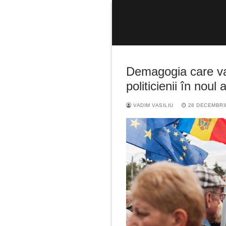
Sari
la
conținut
Demagogia care va
politicienii în noul 
VADIM VASILIU
28 DECEMBRI
Caută
după: