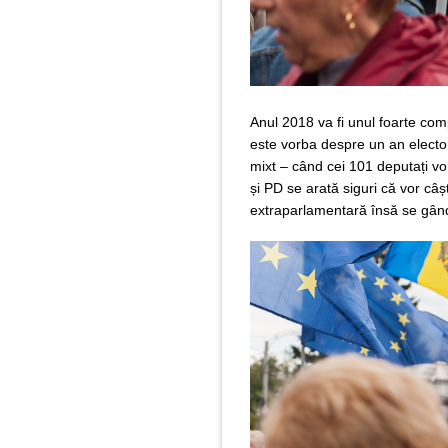
Anul 2018 va fi unul foarte com
este vorba despre un an elector
mixt – când cei 101 deputați vor
și PD se arată siguri că vor câș
extraparlamentară însă se gând