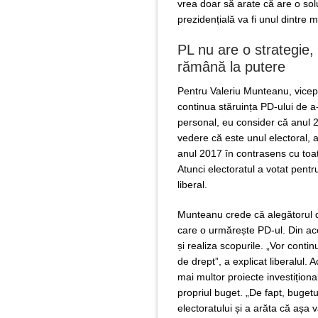
vrea doar să arate că are o sol
prezidențială va fi unul dintre
PL nu are o strategie,
rămână la putere
Pentru Valeriu Munteanu, vicepr
continua stăruința PD-ului de a
personal, eu consider că anul 
vedere că este unul electoral, 
anul 2017 în contrasens cu toat
Atunci electoratul a votat pent
liberal.
Munteanu crede că alegătorul d
care o urmărește PD-ul. Din aces
și realiza scopurile. „Vor conti
de drept”, a explicat liberalul.
mai multor proiecte investiționa
propriul buget. „De fapt, bugetul
electoratului și a arăta că aș