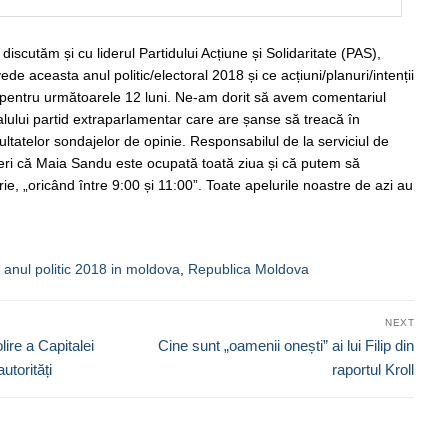
discutăm și cu liderul Partidului Acțiune și Solidaritate (PAS),
 aceasta anul politic/electoral 2018 și ce acțiuni/planuri/intenții
e pentru următoarele 12 luni. Ne-am dorit să avem comentariul
palului partid extraparlamentar care are șanse să treacă în
zultatelor sondajelor de opinie. Responsabilul de la serviciul de
ieri că Maia Sandu este ocupată toată ziua și că putem să
e, „oricând între 9:00 și 11:00”. Toate apelurile noastre de azi au
,
anul politic 2018 in moldova
,
Republica Moldova
NEXT
Next
lire a Capitalei
Cine sunt „oamenii onești” ai lui Filip din
post:
utorități
raportul Kroll