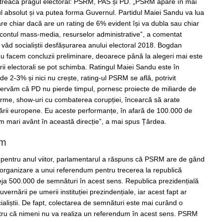
ă treacă pragul electoral: PSRM, PAS și PD. „PSRM apare în mai
l absolut și va putea forma Guvernul. Partidul Maiei Sandu va lua
e chiar dacă are un rating de 6% evident își va dubla sau chiar
in contul mass-media, resurselor administrative”, a comentat
văd socialiștii desfășurarea anului electoral 2018. Bogdan
 facem concluzii preliminare, deoarece până la alegeri mai este
orii electorali se pot schimba. Ratingul Maiei Sandu este în
e 2-3% și nici nu crește, rating-ul PSRM se află, potrivit
servăm că PD nu pierde timpul, pornesc proiecte de miliarde de
forme, show-uri cu combaterea corupției, încearcă să arate
ării europene. Eu aceste performanțe, în afară de 100.000 de
m mari avânt în această direcție”, a mai spus Țârdea.
um
tii pentru anul viitor, parlamentarul a răspuns că PSRM are de gând
 organizare a unui referendum pentru trecerea la republică
eja 500.000 de semnături în acest sens. Republica prezidențială
vernării pe umerii instituției prezindențiale, iar acest fapt ar
ialiștii. De fapt, colectarea de semnături este mai curând o
tru că nimeni nu va realiza un referendum în acest sens. PSRM