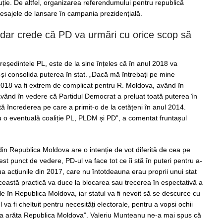
uție. De altfel, organizarea referendumului pentru republică
 mesajele de lansare în campania prezidențială.
 dar crede că PD va urmări cu orice scop să
eședintele PL, este de la sine înțeles că în anul 2018 va
-și consolida puterea în stat. „Dacă mă întrebați pe mine
2018 va fi extrem de complicat pentru R. Moldova, având în
având în vedere că Partidul Democrat a preluat toată puterea în
ă încrederea pe care a primit-o de la cetățeni în anul 2014.
ru o eventuală coaliție PL, PLDM și PD”, a comentat fruntașul
in Republica Moldova are o intenție de vot diferită de cea pe
t punct de vedere, PD-ul va face tot ce îi stă în puteri pentru a-
nua acțiunile din 2017, care nu întotdeauna erau proprii unui stat
 Această practică va duce la blocarea sau trecerea în espectativă a
le în Republica Moldova, iar statul va fi nevoit să se descurce cu
 va fi cheltuit pentru necesități electorale, pentru a vopsi ochii
a va arăta Republica Moldova”. Valeriu Munteanu ne-a mai spus că