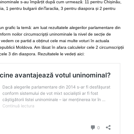
 uninominale s-au împărțit după cum urmează: 11 pentru Chișinău,
a, 1 pentru bulgarii dinTaraclia, 3 pentru diaspora și 2 pentru
un grafic la temă: am luat rezultatele alegerilor parlamentare din
form noilor circumscripții uninominale la nivel de secție de
vedem ce partid a obținut cele mai multe voturi în actuala
epublicii Moldova. Am lăsat în afara calculelor cele 2 circumscripții
cele 3 din diaspora. Rezultatele le vedeți aici: