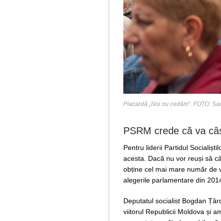
Placardă „Noi nu cedăm”. FOTO: Sa
PSRM crede că va câșt
Pentru liderii Partidul Socialișt
acesta. Dacă nu vor reuși să câ
obține cel mai mare număr de v
alegerile parlamentare din 20
Deputatul socialist Bogdan Țâr
viitorul Republicii Moldova și a