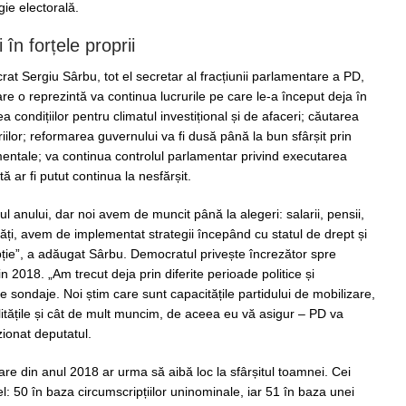
ie electorală.
 în forțele proprii
at Sergiu Sârbu, tot el secretar al fracțiunii parlamentare a PD,
e o reprezintă va continua lucrurile pe care le-a început deja în
 condițiilor pentru climatul investițional și de afaceri; căutarea
riilor; reformarea guvernului va fi dusă până la bun sfârșit prin
entale; va continua controlul parlamentar privind executarea
ă ar fi putut continua la nesfărșit.
tul anului, dar noi avem de muncit până la alegeri: salarii, pensii,
tăți, avem de implementat strategii începând cu statul de drept și
ție”, a adăugat Sârbu. Democratul privește încrezător spre
in 2018. „Am trecut deja prin diferite perioade politice și
 sondaje. Noi știm care sunt capacitățile partidului de mobilizare,
litățile și cât de mult muncim, de aceea eu vă asigur – PD va
ionat deputatul.
re din anul 2018 ar urma să aibă loc la sfârșitul toamnei. Cei
fel: 50 în baza circumscripțiilor uninominale, iar 51 în baza unei