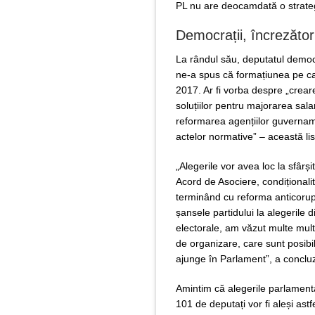
PL nu are deocamdată o strateg
Democrații, încrezători
La rândul său, deputatul democr
ne-a spus că formațiunea pe car
2017. Ar fi vorba despre „crearea
soluțiilor pentru majorarea sala
reformarea agențiilor guvernam
actelor normative” – această list
„Alegerile vor avea loc la sfârși
Acord de Asociere, condiționali
terminând cu reforma anticorup
șansele partidului la alegerile d
electorale, am văzut multe multe
de organizare, care sunt posibi
ajunge în Parlament”, a concluz
Amintim că alegerile parlamenta
101 de deputați vor fi aleși ast