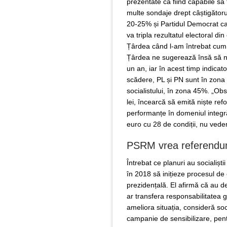
prezentate ca fiind capabile s
multe sondaje drept câștigătoru
20-25% și Partidul Democrat car
va tripla rezultatul electoral d
Țârdea când l-am întrebat cum 
Țârdea ne sugerează însă să nu
un an, iar în acest timp indicat
scădere, PL și PN sunt în zona d
socialistului, în zona 45%. „Ob
lei, încearcă să emită niște re
performanțe în domeniul integr
euro cu 28 de condiții, nu vede
PSRM vrea referend
Întrebat ce planuri au socialiș
în 2018 să inițieze procesul de
prezidențală. El afirmă că au d
ar transfera responsabilitatea gu
ameliora situația, consideră soc
campanie de sensibilizare, pen