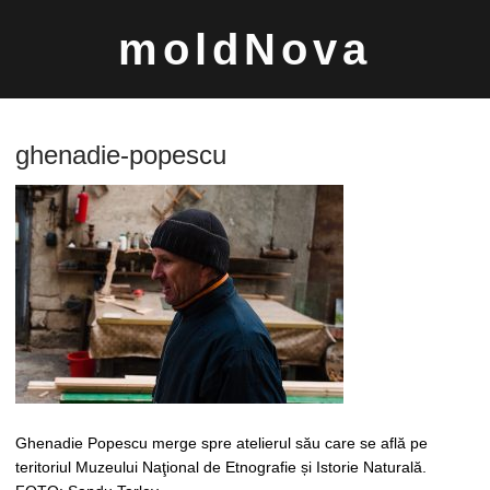
Sari
moldNova
la
conținut
ghenadie-popescu
Caută
după:
Ghenadie Popescu merge spre atelierul său care se află pe
teritoriul Muzeului Naţional de Etnografie și Istorie Naturală.