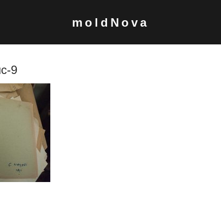
moldNova
uc-9