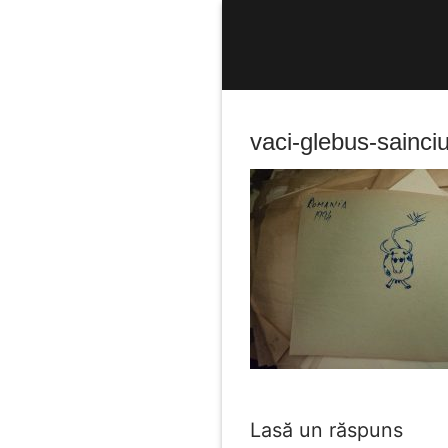
Sari
la
conținut
vaci-glebus-sainci
Caută
după:
Lasă un răspuns