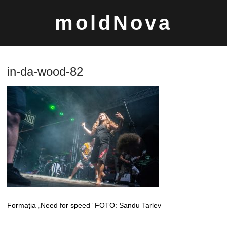
Sari
moldNova
la
conținut
in-da-wood-82
Caută
după:
Formația „Need for speed” FOTO: Sandu Tarlev