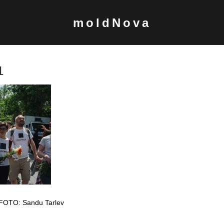
moldNova
1
” FOTO: Sandu Tarlev