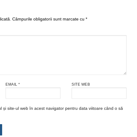
icată.
Câmpurile obligatorii sunt marcate cu
*
EMAIL
*
SITE WEB
și site-ul web în acest navigator pentru data viitoare când o să