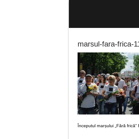
Sari
la
conținut
marsul-fara-frica-1
Caută
după:
Începutul marșului „Fără frică