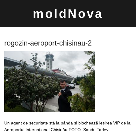
Sari
moldNova
la
conținut
rogozin-aeroport-chisinau-2
Caută
după:
Un agent de securitate stă la pândă și blochează ieșirea VIP de la
Aeroportul Internațional Chișinău FOTO: Sandu Tarlev